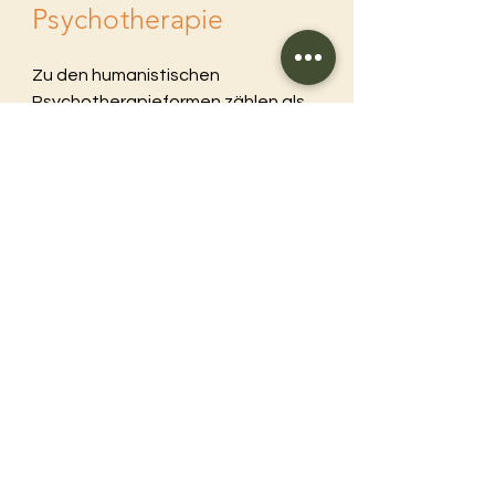
Psychotherapie
Zu den humanistischen 
Psychotherapieformen zählen als 
wichtigste/bedeutendste die 
klientenzentrierte 
Gesprächspsychotherapie (n. C. 
Rogers), die Gestalttherapie (n. 
Fritz Perls) und verschiedene 
Körpertherapieformen. Auch die 
systemische Psychotherapie ist 
meist durch eine humanistische 
Haltung geprägt.

Es gibt verschiedene Richtungen, 
Methoden und Ansätze der 
humanistischen Psycho- oder 
Körpertherapie. Diese vermischen 